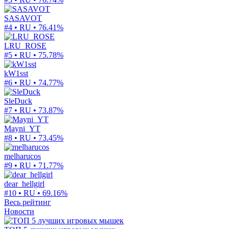
SASAVOT
#4 • RU •
76.41%
LRU_ROSE
#5 • RU •
75.78%
kW1sst
#6 • RU •
74.77%
SleDuck
#7 • RU •
73.87%
Mayni_YT
#8 • RU •
73.45%
melharucos
#9 • RU •
71.77%
dear_hellgirl
#10 • RU •
69.16%
Весь рейтинг
Новости