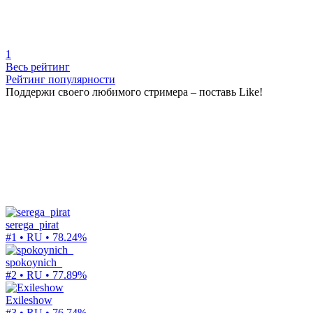
1
Весь рейтинг
Рейтинг популярности
Поддержи своего любимого стримера – поставь Like!
serega_pirat
#1 • RU •
78.24%
spokoynich_
#2 • RU •
77.89%
Exileshow
#3 • RU •
76.74%