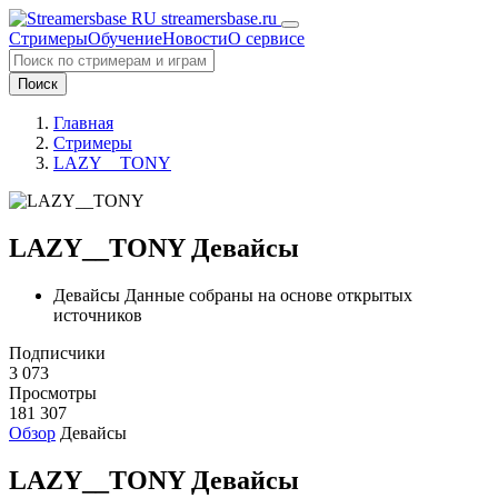
streamersbase.ru
Стримеры
Обучение
Новости
О сервисе
Поиск
Главная
Стримеры
LAZY__TONY
LAZY__TONY Девайсы
Девайсы Данные собраны на основе открытых
источников
Подписчики
3 073
Просмотры
181 307
Обзор
Девайсы
LAZY__TONY Девайсы