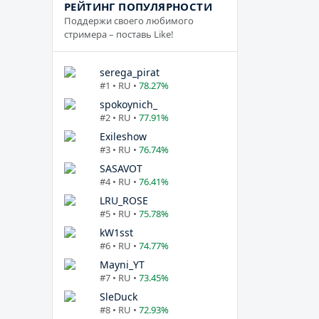
РЕЙТИНГ ПОПУЛЯРНОСТИ
Поддержи своего любимого
стримера – поставь Like!
serega_pirat
#1 • RU •
78.27%
spokoynich_
#2 • RU •
77.91%
Exileshow
#3 • RU •
76.74%
SASAVOT
#4 • RU •
76.41%
LRU_ROSE
#5 • RU •
75.78%
kW1sst
#6 • RU •
74.77%
Mayni_YT
#7 • RU •
73.45%
SleDuck
#8 • RU •
72.93%