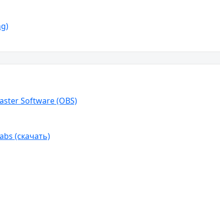
ng)
ster Software (OBS)
bs (скачать)