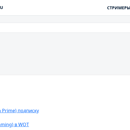
RU
СТРИМЕР
 Prime) подписку
aming) в WOT