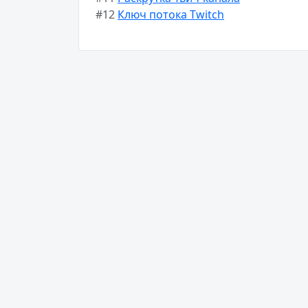
#12
Ключ потока Twitch