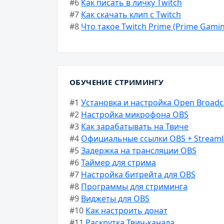
#6
Как писать в личку Twitch
#7
Как скачать клип с Twitch
#8
Что такое Twitch Prime (Prime Gami
ОБУЧЕНИЕ СТРИМИНГУ
#1
Установка и настройка Open Broadca
#2
Настройка микрофона OBS
#3
Как зарабатывать на Твиче
#4
Официальные ссылки OBS + Streamla
#5
Задержка на трансляции OBS
#6
Таймер для стрима
#7
Настройка битрейта для OBS
#8
Программы для стриминга
#9
Виджеты для OBS
#10
Как настроить донат
#11
Раскрутка Твич-канала