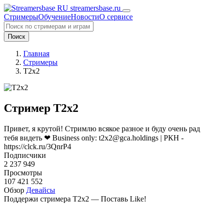
streamersbase.ru
Стримеры
Обучение
Новости
О сервисе
Поиск
Главная
Стримеры
T2x2
Стример T2x2
Привет, я крутой! Стримлю всякое разное и буду очень рад
тебя видеть ❤ Business only: t2x2@gca.holdings | РКН -
https://clck.ru/3QnrP4
Подписчики
2 237 949
Просмотры
107 421 552
Обзор
Девайсы
Поддержи стримера T2x2 — Поставь Like!