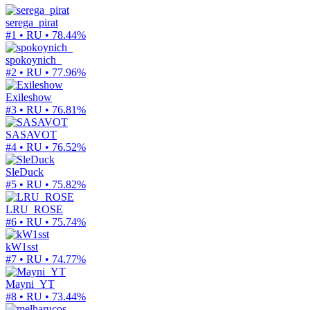
serega_pirat
#1 • RU •
78.44%
spokoynich_
#2 • RU •
77.96%
Exileshow
#3 • RU •
76.81%
SASAVOT
#4 • RU •
76.52%
SleDuck
#5 • RU •
75.82%
LRU_ROSE
#6 • RU •
75.74%
kW1sst
#7 • RU •
74.77%
Mayni_YT
#8 • RU •
73.44%