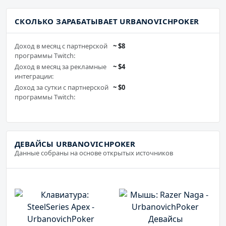
СКОЛЬКО ЗАРАБАТЫВАЕТ URBANOVICHPOKER
Доход в месяц c партнерской
~ $8
программы Twitch:
Доход в месяц за рекламные
~ $4
интеграции:
Доход за сутки c партнерской
~ $0
программы Twitch:
ДЕВАЙСЫ URBANOVICHPOKER
Данные собраны на основе открытых источников