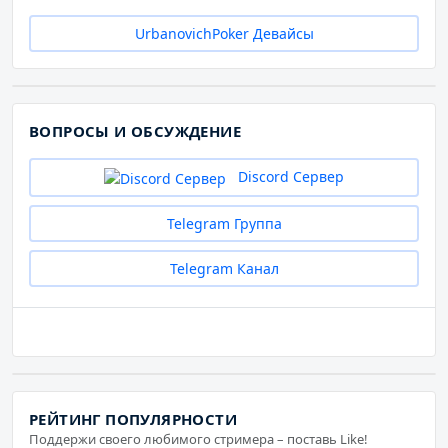
UrbanovichPoker Девайсы
ВОПРОСЫ И ОБСУЖДЕНИЕ
Discord Сервер
Telegram Группа
Telegram Канал
РЕЙТИНГ ПОПУЛЯРНОСТИ
Поддержи своего любимого стримера – поставь Like!