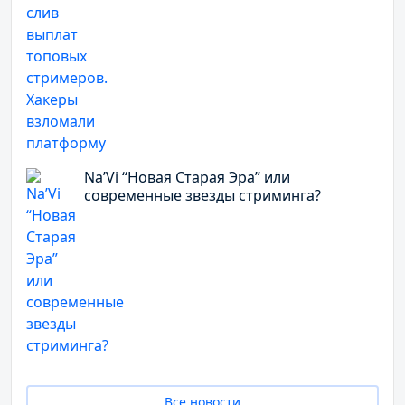
Na’Vi “Новая Старая Эра” или
современные звезды стриминга?
Все новости