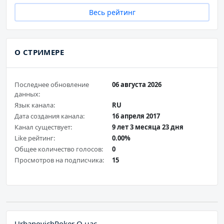
Весь рейтинг
О СТРИМЕРЕ
Последнее обновление
06 августа 2026
данных:
Язык канала:
RU
Дата создания канала:
16 апреля 2017
Канал существует:
9 лет 3 месяца 23 дня
Like рейтинг:
0.00%
Общее количество голосов:
0
Просмотров на подписчика:
15
UrbanovichPoker О нас