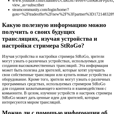
www.youtube.com/channel/UCuRDn74v69VGn9dKbFPpIA
view_as=subscriber
steamcommunity.com/login/home/?
goto=%2Ftradeoffer%2Fnew%2F%3Fpartner%3D1721483
Какую полезную информацию можно
получить о своих будущих
трансляциях, изучая устройства и
настройки стримера StRoGo?
Изучая устройства и настройки стримера StRoGo, зрители
могут узнать о различных устройствах, используемых для
создания высококачественных трансляций. Эта информация
может быть полезна для зрителей, которые хотят улучшить
свои собственные трансляции или купить новые устройства и
оборудование. Кроме того, зрители могут узнать о различных
программных средствах, используемых стримером StRoGo
для создания захватывающего контента и взаимодействия с
комьюнити. В целом, изучение устройств и настроек стримера
StRoGo может дать ценные идеи для зрителей, которые
интересуются миром трансляций.
Можно ли с помощью информации об