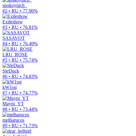
spokoynich_
#2 • RU •
77.96%
Exileshow
#3 • RU •
76.81%
SASAVOT
#4 • RU •
76.49%
LRU_ROSE
#5 • RU •
75.74%
SleDuck
#6 • RU •
74.83%
kW1sst
#7 • RU •
74.77%
Mayni_YT
#8 • RU •
73.44%
melharucos
#9 • RU •
71.73%