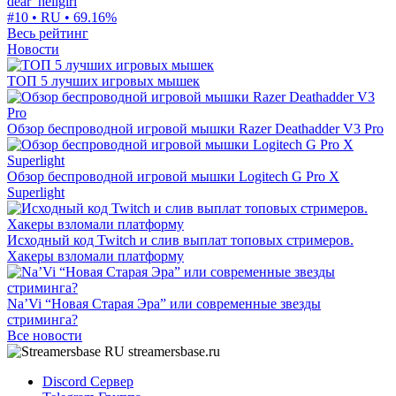
dear_hellgirl
#10 • RU •
69.16%
Весь рейтинг
Новости
ТОП 5 лучших игровых мышек
Обзор беспроводной игровой мышки Razer Deathadder V3 Pro
Обзор беспроводной игровой мышки Logitech G Pro X
Superlight
Исходный код Twitch и слив выплат топовых стримеров.
Хакеры взломали платформу
Na’Vi “Новая Старая Эра” или современные звезды
стриминга?
Все новости
streamersbase.ru
Discord Сервер