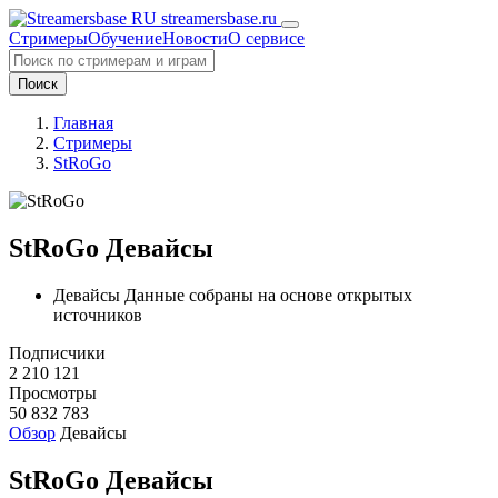
streamersbase.ru
Стримеры
Обучение
Новости
О сервисе
Поиск
Главная
Стримеры
StRoGo
StRoGo Девайсы
Девайсы Данные собраны на основе открытых
источников
Подписчики
2 210 121
Просмотры
50 832 783
Обзор
Девайсы
StRoGo Девайсы