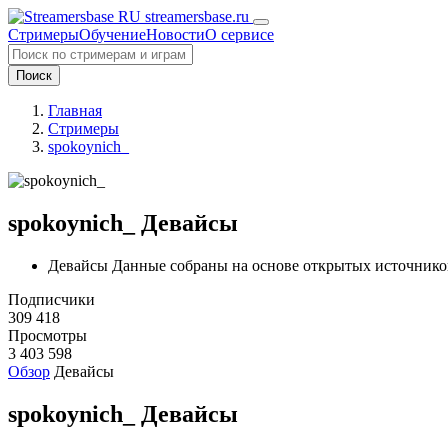
streamersbase.ru
Стримеры
Обучение
Новости
О сервисе
Поиск
Главная
Стримеры
spokoynich_
spokoynich_ Девайсы
Девайсы Данные собраны на основе открытых источнико
Подписчики
309 418
Просмотры
3 403 598
Обзор
Девайсы
spokoynich_ Девайсы