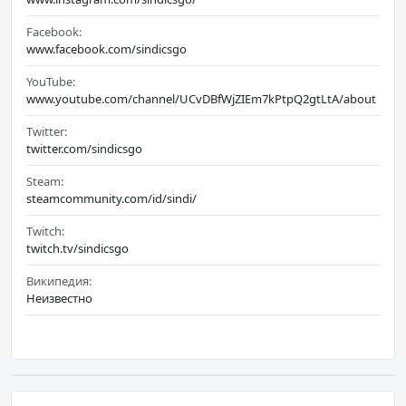
Facebook:
www.facebook.com/sindicsgo
YouTube:
www.youtube.com/channel/UCvDBfWjZIEm7kPtpQ2gtLtA/about
Twitter:
twitter.com/sindicsgo
Steam:
steamcommunity.com/id/sindi/
Twitch:
twitch.tv/sindicsgo
Википедия:
Неизвестно