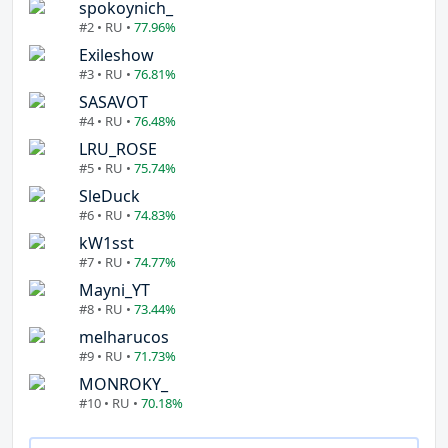
spokoynich_
#2 • RU •
77.96%
Exileshow
#3 • RU •
76.81%
SASAVOT
#4 • RU •
76.48%
LRU_ROSE
#5 • RU •
75.74%
SleDuck
#6 • RU •
74.83%
kW1sst
#7 • RU •
74.77%
Mayni_YT
#8 • RU •
73.44%
melharucos
#9 • RU •
71.73%
MONROKY_
#10 • RU •
70.18%