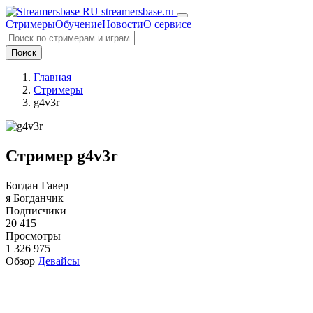
streamersbase.ru
Стримеры
Обучение
Новости
О сервисе
Поиск
Главная
Стримеры
g4v3r
Стример g4v3r
Богдан Гавер
я Богданчик
Подписчики
20 415
Просмотры
1 326 975
Обзор
Девайсы