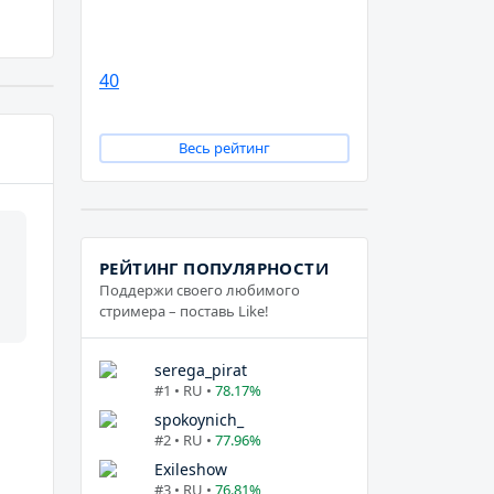
40
Весь рейтинг
РЕЙТИНГ ПОПУЛЯРНОСТИ
Поддержи своего любимого
стримера – поставь Like!
serega_pirat
#1 • RU •
78.17%
spokoynich_
#2 • RU •
77.96%
Exileshow
#3 • RU •
76.81%