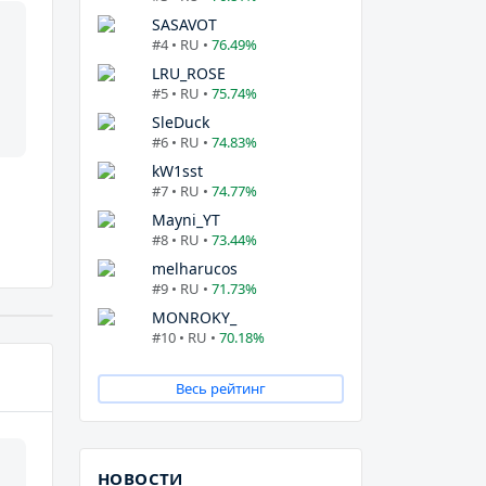
SASAVOT
#4 • RU •
76.49%
LRU_ROSE
#5 • RU •
75.74%
SleDuck
#6 • RU •
74.83%
kW1sst
#7 • RU •
74.77%
Mayni_YT
#8 • RU •
73.44%
melharucos
#9 • RU •
71.73%
MONROKY_
#10 • RU •
70.18%
Весь рейтинг
НОВОСТИ