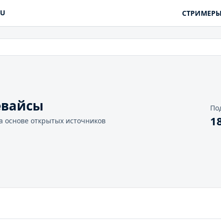
RU
СТРИМЕР
евайсы
По
1
 основе открытых источников