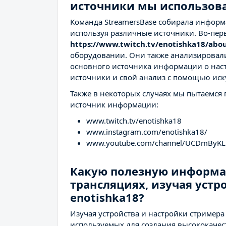
источники мы использов
Команда StreamersBase собирала информа
используя различные источники. Во-пер
https://www.twitch.tv/enotishka18/abo
оборудовании. Они также анализировал
основного источника информации о наст
источники и свой анализ с помощью иск
Также в некоторых случаях мы пытаемся
источник информации:
www.twitch.tv/enotishka18
www.instagram.com/enotishka18/
www.youtube.com/channel/UCDmByKL
Какую полезную информа
трансляциях, изучая устр
enotishka18?
Изучая устройства и настройки стримера 
используемых для создания высококачес