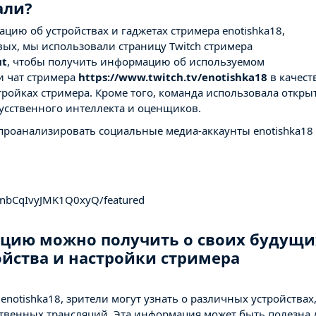
али?
цию об устройствах и гаджетах стримера enotishka18,
вых, мы использовали страницу Twitch стримера
ut
, чтобы получить информацию об используемом
и чат стримера
https://www.twitch.tv/enotishka18
в качест
ройках стримера. Кроме того, команда использовала откры
усственного интеллекта и оценщиков.
 проанализировать социальные медиа-аккаунты enotishka18 
nbCqIvyJMK1Q0xyQ/featured
цию можно получить о своих будущи
ойства и настройки стримера
enotishka18, зрители могут узнать о различных устройствах
твенных трансляций. Эта информация может быть полезна 