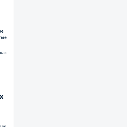
ве
тые
как
х
,
для