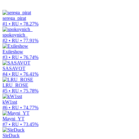
serega_pirat
#1 • RU •
78.27%
spokoynich_
#2 • RU •
77.91%
Exileshow
#3 • RU •
76.74%
SASAVOT
#4 • RU •
76.41%
LRU_ROSE
#5 • RU •
75.78%
kW1sst
#6 • RU •
74.77%
Mayni_YT
#7 • RU •
73.45%
SleDuck