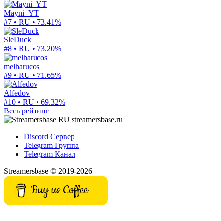
Mayni_YT
#7 • RU •
73.41%
SleDuck
#8 • RU •
73.20%
melharucos
#9 • RU •
71.65%
Alfedov
#10 • RU •
69.32%
Весь рейтинг
streamersbase.ru
Discord Сервер
Telegram Группа
Telegram Канал
Streamersbase © 2019-2026
Buy us Coffee