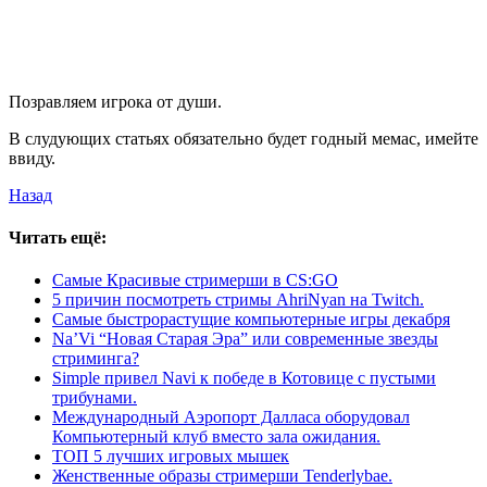
Позравляем игрока от души.
В слудующих статьях обязательно будет годный мемас, имейте
ввиду.
Назад
Читать ещё:
Самые Красивые стримерши в CS:GO
5 причин посмотреть стримы AhriNyan на Twitch.
Самые быстрорастущие компьютерные игры декабря
Na’Vi “Новая Старая Эра” или современные звезды
стриминга?
Simple привел Navi к победе в Котовице с пустыми
трибунами.
Международный Аэропорт Далласа оборудовал
Компьютерный клуб вместо зала ожидания.
ТОП 5 лучших игровых мышек
Женственные образы стримерши Tenderlybae.