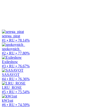
serega_pirat
#1 • RU •
78.14%
spokoynich_
#2 • RU •
77.80%
Exileshow
#3 • RU •
76.67%
SASAVOT
#4 • RU •
76.36%
LRU_ROSE
#5 • RU •
75.54%
kW1sst
#6 • RU •
74.59%