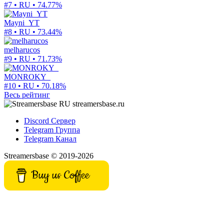
#7 • RU •
74.77%
Mayni_YT
#8 • RU •
73.44%
melharucos
#9 • RU •
71.73%
MONROKY_
#10 • RU •
70.18%
Весь рейтинг
streamersbase.ru
Discord Сервер
Telegram Группа
Telegram Канал
Streamersbase © 2019-2026
Buy us Coffee