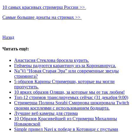
10 самых красивых стримерш России >>
Самые большие донаты на стримах >>
Назад
Читать ещё:
Анастасия Стеклова бросила курить.
Геймеры радуются карантину из-за Коронавируса.
Na’Vi “Новая Старая Эра” или современные звезды
стриминга?
5 образов Карины Стримерши, которые вы могли
пропустить.
10 ярких образов Оляши, за которые мы ее так любим!
Топ-12 стримов транслируемых сейчас (31 декабря 9:00)
Стримерша Полина Sorabi Смирнова шокировала Twitch
своими косплеями с использованием бодиарта.
Лучшие веб камеры для стрима
10 Образов Красивейшей из Стримерш Михалины
Новаковской
Simple привел Navi к победе в Котовице с пустыми