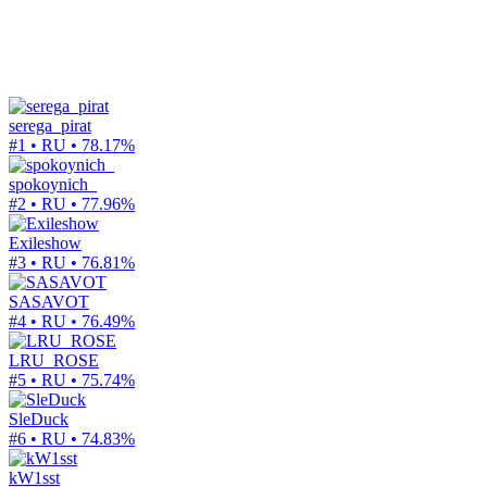
serega_pirat
#1 • RU •
78.17%
spokoynich_
#2 • RU •
77.96%
Exileshow
#3 • RU •
76.81%
SASAVOT
#4 • RU •
76.49%
LRU_ROSE
#5 • RU •
75.74%
SleDuck
#6 • RU •
74.83%
kW1sst