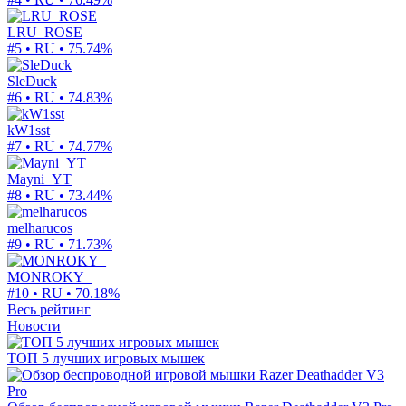
LRU_ROSE
#5 • RU •
75.74%
SleDuck
#6 • RU •
74.83%
kW1sst
#7 • RU •
74.77%
Mayni_YT
#8 • RU •
73.44%
melharucos
#9 • RU •
71.73%
MONROKY_
#10 • RU •
70.18%
Весь рейтинг
Новости
ТОП 5 лучших игровых мышек