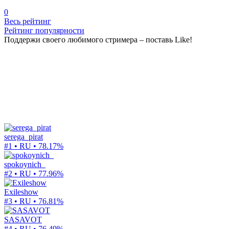
0
Весь рейтинг
Рейтинг популярности
Поддержи своего любимого стримера – поставь Like!
serega_pirat
#1 • RU •
78.17%
spokoynich_
#2 • RU •
77.96%
Exileshow
#3 • RU •
76.81%
SASAVOT
#4 • RU •
76.49%